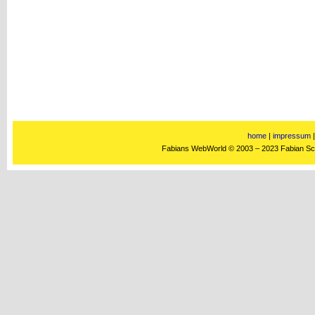
home
|
impressum
Fabians WebWorld © 2003 – 2023 Fabian Schn