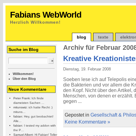
Fabians WebWorld
Herzlich Willkommen!
blog
texte
elektro
Archiv für Februar 200
Suche im Blog
Kreative Kreationist
Dienstag, 19. Februar 2008
Willkommen!
Über den Blog
Soeben lese ich auf Telepolis ein
die Bakterien und vor allem die K
Neue Kommentare
den Kopf. Nicht über den Artikel, 
Menschen, von denen er erzählt. Es
Peter Frank:
Ich finde
gegen ...
diameisten Sachen …
mitunswiz:
ich hatte Recht :)
mituns…
Gepostet in
Gesellschaft & Philo
fabian:
Hey, gut beobachtet!
Alle…
Keine Kommentare »
fabian:
I tested my addon with
the P…
Samuel Albert:
Hi Fabian! Toller