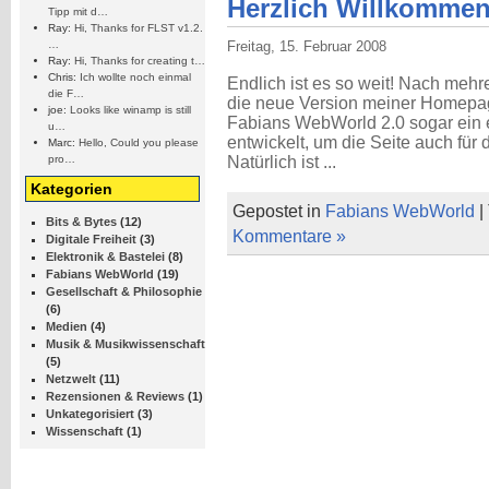
Herzlich Willkommen
Tipp mit d…
Ray:
Hi, Thanks for FLST v1.2.
…
Freitag, 15. Februar 2008
Ray:
Hi, Thanks for creating t…
Chris:
Ich wollte noch einmal
Endlich ist es so weit! Nach meh
die F…
die neue Version meiner Homepage 
joe:
Looks like winamp is still
Fabians WebWorld 2.0 sogar ein
u…
entwickelt, um die Seite auch für
Marc:
Hello, Could you please
pro…
Natürlich ist ...
Kategorien
Gepostet in
Fabians WebWorld
|
Bits & Bytes
(12)
Kommentare »
Digitale Freiheit
(3)
Elektronik & Bastelei
(8)
Fabians WebWorld
(19)
Gesellschaft & Philosophie
(6)
Medien
(4)
Musik & Musikwissenschaft
(5)
Netzwelt
(11)
Rezensionen & Reviews
(1)
Unkategorisiert
(3)
Wissenschaft
(1)