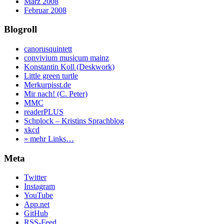
März 2008
Februar 2008
Blogroll
canorusquintett
convivium musicum mainz
Konstantin Koll (Deskwork)
Little green turtle
Merkurpisst.de
Mir nach! (C. Peter)
MMC
readerPLUS
Schplock – Kristins Sprachblog
xkcd
» mehr Links…
Meta
Twitter
Instagram
YouTube
App.net
GitHub
RSS
-Feed