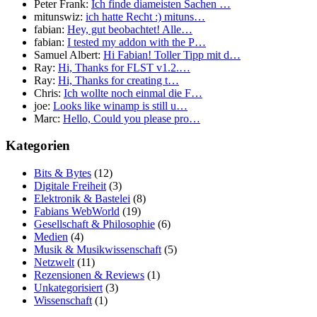
Peter Frank:
Ich finde diameisten Sachen …
mitunswiz:
ich hatte Recht :) mituns…
fabian:
Hey, gut beobachtet! Alle…
fabian:
I tested my addon with the P…
Samuel Albert:
Hi Fabian! Toller Tipp mit d…
Ray:
Hi, Thanks for FLST v1.2.…
Ray:
Hi, Thanks for creating t…
Chris:
Ich wollte noch einmal die F…
joe:
Looks like winamp is still u…
Marc:
Hello, Could you please pro…
Kategorien
Bits & Bytes
(12)
Digitale Freiheit
(3)
Elektronik & Bastelei
(8)
Fabians WebWorld
(19)
Gesellschaft & Philosophie
(6)
Medien
(4)
Musik & Musikwissenschaft
(5)
Netzwelt
(11)
Rezensionen & Reviews
(1)
Unkategorisiert
(3)
Wissenschaft
(1)