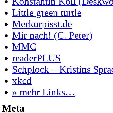
Konstantin Koll (Deskwo
Little green turtle
Merkurpisst.de
Mir nach! (C. Peter)
MMC
readerPLUS
Schplock – Kristins Spr
xkcd
» mehr Links…
Meta