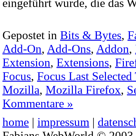
eingeführt wurde, die das W
Gepostet in
Bits & Bytes
,
F
Add-On
,
Add-Ons
,
Addon
,
Extension
,
Extensions
,
Fire
Focus
,
Focus Last Selected
Mozilla
,
Mozilla Firefox
,
S
Kommentare »
home
|
impressum
|
datensc
Fabians WebWorld © 2003 –