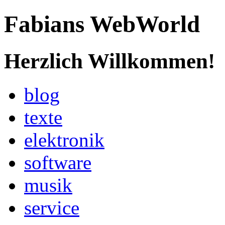
Fabians WebWorld
Herzlich Willkommen!
blog
texte
elektronik
software
musik
service