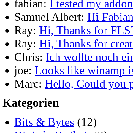
fabian:
I tested my addo
Samuel Albert:
Hi Fabian
Ray:
Hi, Thanks for FL
Ray:
Hi, Thanks for crea
Chris:
Ich wollte noch e
joe:
Looks like winamp is
Marc:
Hello, Could you 
Kategorien
Bits & Bytes
(12)